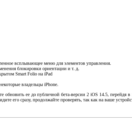
ленное всплывающее меню для элементов управления.
менения блокировки ориентации и т. д.
ытом Smart Folio на iPad
некоторые владельцы iPhone.
те обновить ее до публичной бета-версии 2 iOS 14.5, перейдя
дите его сразу, продолжайте проверять, так как на ваше устрой