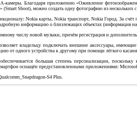
A-камеры. Благодаря приложению «Оживление фотоизображения
(Smart Shoot), можно создать одну фотографию из нескольких с
ционалу: Nokia карты, Nokia транспорт, Nokia Город. За счёт 
одробную информацию о близлежащих объектах (информация нак
омному числу новой музыки, причём регистрация и дополнительн
позволяет владельцу подключать внешние аксессуары, имеющи
ю от одного устройства к другому при помощи лёгкого касания
обеспечивается большая степень персонализации, поскольку
смартфон оснащён предустановленными приложениями: Microsoft 
ualcomm_Snapdragon-S4 Plus.