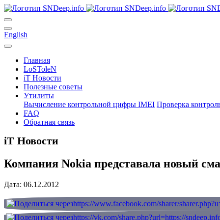
English
Главная
LoSToleN
iT Новости
Полезные советы
Утилиты
Вычисление контрольной цифры IMEI
Проверка контрол
FAQ
Обратная связь
iT Новости
Компания Nokia представала новый сма
Дата: 06.12.2012