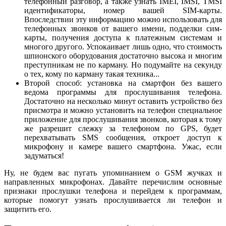
телефонный разговор, а также узнать IMEI, IMSI, TMSI
идентификаторы, номер вашей SIM-карты.
Впоследствии эту информацию можно использовать для
телефонных звонков от вашего имени, подделки сим-
карты, получения доступа к платежным системам и
многого другого. Успокаивает лишь одно, что стоимость
шпионского оборудования достаточно высока и многим
преступникам не по карману. Но подумайте на секунду
о тех, кому по карману такая техника...
Второй способ: установка на смартфон без вашего
ведома программы для прослушивания телефона.
Достаточно на несколько минут оставить устройство без
присмотра и можно установить на телефон специальное
приложение для прослушивания звонков, которая к тому
же разрешит слежку за телефоном по GPS, будет
перехватывать SMS сообщения, откроет доступ к
микрофону и камере вашего смартфона. Ужас, если
задуматься!
Ну, не будем вас пугать упоминанием о GSM жучках и
направленных микрофонах. Давайте перечислим основные
признаки прослушки телефона и перейдем к программам,
которые помогут узнать прослушивается ли телефон и
защитить его.