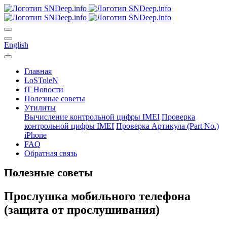
English
Главная
LoSToleN
iT Новости
Полезные советы
Утилиты
Вычисление контрольной цифры IMEI
Проверка
контрольной цифры IMEI
Проверка Артикула (Part No.)
iPhone
FAQ
Обратная связь
Полезные советы
Прослушка мобильного телефона
(защита от прослушивания)